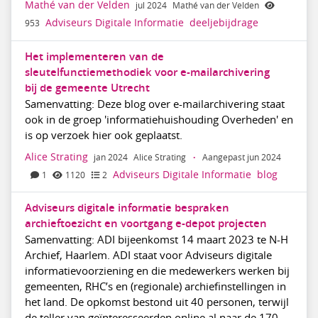
Mathé van der Velden
jul 2024
Mathé van der Velden
Adviseurs Digitale Informatie
deeljebijdrage
953
Het implementeren van de
sleutelfunctiemethodiek voor e-mailarchivering
bij de gemeente Utrecht
Samenvatting: Deze blog over e-mailarchivering staat
ook in de groep 'informatiehuishouding Overheden' en
is op verzoek hier ook geplaatst.
Alice Strating
jan 2024
Alice Strating
·
Aangepast jun 2024
Adviseurs Digitale Informatie
blog
1
1120
2
Adviseurs digitale informatie bespraken
archieftoezicht en voortgang e-depot projecten
Samenvatting: ADI bijeenkomst 14 maart 2023 te N-H
Archief, Haarlem. ADI staat voor Adviseurs digitale
informatievoorziening en die medewerkers werken bij
gemeenten, RHC’s en (regionale) archiefinstellingen in
het land. De opkomst bestond uit 40 personen, terwijl
de teller van geïnteresseerden online al naar de 170