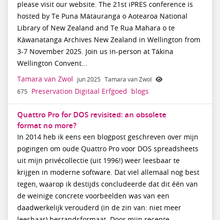
please visit our website. The 21st iPRES conference is
hosted by Te Puna Mātauranga o Aotearoa National
Library of New Zealand and Te Rua Mahara o te
Kāwanatanga Archives New Zealand in Wellington from
3-7 November 2025. Join us in-person at Tākina
Wellington Convent...
Tamara van Zwol
jun 2025
Tamara van Zwol
Preservation Digitaal Erfgoed
blogs
675
Quattro Pro for DOS revisited: an obsolete
format no more?
In 2014 heb ik eens een blogpost geschreven over mijn
pogingen om oude Quattro Pro voor DOS spreadsheets
uit mijn privécollectie (uit 1996!) weer leesbaar te
krijgen in moderne software. Dat viel allemaal nog best
tegen, waarop ik destijds concludeerde dat dit één van
de weinige concrete voorbeelden was van een
daadwerkelijk verouderd (in de zin van: niet meer
leesbaar) bestandsformaat. Door mijn recente