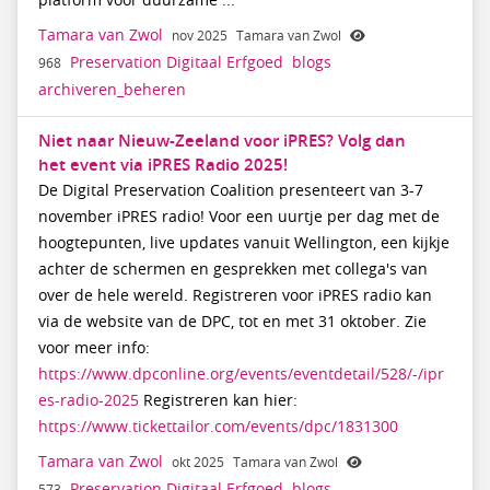
platform voor duurzame ...
Tamara van Zwol
nov 2025
Tamara van Zwol
Preservation Digitaal Erfgoed
blogs
968
archiveren_beheren
Niet naar Nieuw-Zeeland voor iPRES? Volg dan
het event via iPRES Radio 2025!
De Digital Preservation Coalition presenteert van 3-7
november iPRES radio! Voor een uurtje per dag met de
hoogtepunten, live updates vanuit Wellington, een kijkje
achter de schermen en gesprekken met collega's van
over de hele wereld. Registreren voor iPRES radio kan
via de website van de DPC, tot en met 31 oktober. Zie
voor meer info:
https://www.dpconline.org/events/eventdetail/528/-/ipr
es-radio-2025
Registreren kan hier:
https://www.tickettailor.com/events/dpc/1831300
Tamara van Zwol
okt 2025
Tamara van Zwol
Preservation Digitaal Erfgoed
blogs
573