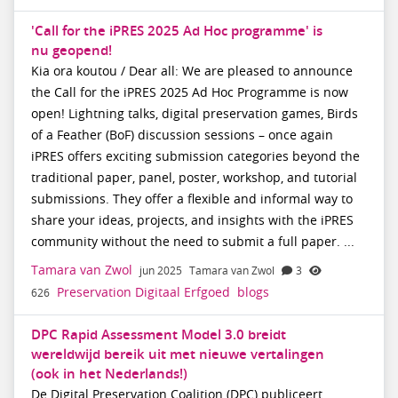
'Call for the iPRES 2025 Ad Hoc programme' is
nu geopend!
Kia ora koutou / Dear all: We are pleased to announce
the Call for the iPRES 2025 Ad Hoc Programme is now
open! Lightning talks, digital preservation games, Birds
of a Feather (BoF) discussion sessions – once again
iPRES offers exciting submission categories beyond the
traditional paper, panel, poster, workshop, and tutorial
submissions. They offer a flexible and informal way to
share your ideas, projects, and insights with the iPRES
community without the need to submit a full paper. ...
Tamara van Zwol
jun 2025
Tamara van Zwol
3
Preservation Digitaal Erfgoed
blogs
626
DPC Rapid Assessment Model 3.0 breidt
wereldwijd bereik uit met nieuwe vertalingen
(ook in het Nederlands!)
De Digital Preservation Coalition (DPC) publiceert