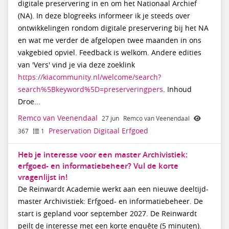
digitale preservering in en om het Nationaal Archief
(NA). In deze blogreeks informeer ik je steeds over
ontwikkelingen rondom digitale preservering bij het NA
en wat me verder de afgelopen twee maanden in ons
vakgebied opviel. Feedback is welkom. Andere edities
van 'Vers' vind je via deze zoeklink
https://kiacommunity.nl/welcome/search?
search%5Bkeyword%5D=preserveringpers
. Inhoud
Droe...
Remco van Veenendaal
27 jun
Remco van Veenendaal
Preservation Digitaal Erfgoed
367
1
Heb je interesse voor een master Archivistiek:
erfgoed- en informatiebeheer? Vul de korte
vragenlijst in!
De Reinwardt Academie werkt aan een nieuwe deeltijd-
master Archivistiek: Erfgoed- en informatiebeheer. De
start is gepland voor september 2027. De Reinwardt
peilt de interesse met een korte enquête (5 minuten).