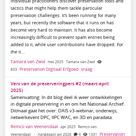
individual practitioners discover preservation tools and
tactics that might help them tackle particular
preservation challenges. It’s been running for many
years, but recently the software that it runs on has
become very hard to maintain. It has also become
increasingly difficult to prevent spam entries being
added to it, while user contributions have dropped. For
the ti...
Tamara van Zwol
mei 2025
Tamara van Zwol
Preservation Digitaal Erfgoed
vraag
833
Vers van de preserveringpers #2 (maart-april
2025)
Samenvatting: In dit blog deel ik weer ontwikkelingen
in digitale preservering in en om het Nationaal Archief.
Ditmaal gaat het over: OAIS v3-webinar, onderwijs,
netwerkevent DPC, IIPC WAC, en 3D en paradata.
Remco van Veenendaal
apr 2025
Remco van
Preservation
Veenendaal
·
Aangepast jan 2026
4
1331