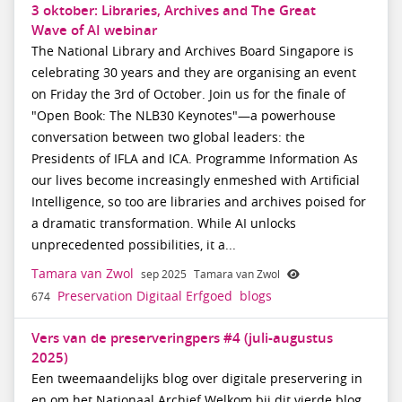
3 oktober: Libraries, Archives and The Great
Wave of AI webinar
The National Library and Archives Board Singapore is
celebrating 30 years and they are organising an event
on Friday the 3rd of October. Join us for the finale of
"Open Book: The NLB30 Keynotes"—a powerhouse
conversation between two global leaders: the
Presidents of IFLA and ICA. Programme Information As
our lives become increasingly enmeshed with Artificial
Intelligence, so too are libraries and archives poised for
a dramatic transformation. While AI unlocks
unprecedented possibilities, it a...
Tamara van Zwol
sep 2025
Tamara van Zwol
Preservation Digitaal Erfgoed
blogs
674
Vers van de preserveringpers #4 (juli-augustus
2025)
Een tweemaandelijks blog over digitale preservering in
en om het Nationaal Archief Welkom bij dit vierde blog