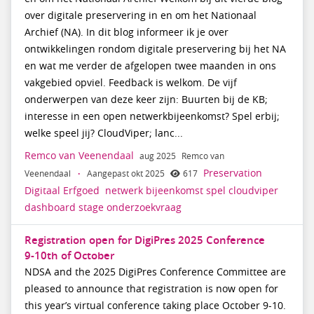
over digitale preservering in en om het Nationaal
Archief (NA). In dit blog informeer ik je over
ontwikkelingen rondom digitale preservering bij het NA
en wat me verder de afgelopen twee maanden in ons
vakgebied opviel. Feedback is welkom. De vijf
onderwerpen van deze keer zijn: Buurten bij de KB;
interesse in een open netwerkbijeenkomst? Spel erbij;
welke speel jij? CloudViper; lanc...
Remco van Veenendaal
aug 2025
Remco van
Preservation
Veenendaal
·
Aangepast okt 2025
617
Digitaal Erfgoed
netwerk
bijeenkomst
spel
cloudviper
dashboard
stage
onderzoekvraag
Registration open for DigiPres 2025 Conference
9-10th of October
NDSA and the 2025 DigiPres Conference Committee are
pleased to announce that registration is now open for
this year’s virtual conference taking place October 9-10.