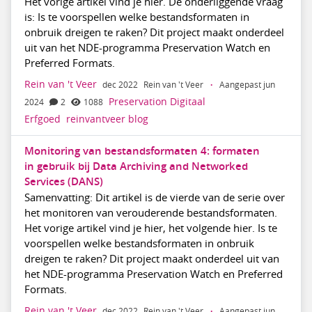
Het vorige artikel vind je hier. De onderliggende vraag
is: Is te voorspellen welke bestandsformaten in
onbruik dreigen te raken? Dit project maakt onderdeel
uit van het NDE-programma Preservation Watch en
Preferred Formats.
Rein van 't Veer
dec 2022
Rein van 't Veer
·
Aangepast jun
Preservation Digitaal
2024
2
1088
Erfgoed
reinvantveer
blog
Monitoring van bestandsformaten 4: formaten
in gebruik bij Data Archiving and Networked
Services (DANS)
Samenvatting: Dit artikel is de vierde van de serie over
het monitoren van verouderende bestandsformaten.
Het vorige artikel vind je hier, het volgende hier. Is te
voorspellen welke bestandsformaten in onbruik
dreigen te raken? Dit project maakt onderdeel uit van
het NDE-programma Preservation Watch en Preferred
Formats.
Rein van 't Veer
dec 2022
Rein van 't Veer
·
Aangepast jun