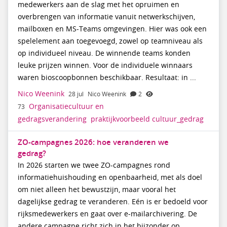
medewerkers aan de slag met het opruimen en
overbrengen van informatie vanuit netwerkschijven,
mailboxen en MS-Teams omgevingen. Hier was ook een
spelelement aan toegevoegd, zowel op teamniveau als
op individueel niveau. De winnende teams konden
leuke prijzen winnen. Voor de individuele winnaars
waren bioscoopbonnen beschikbaar. Resultaat: in ...
Nico Weenink
28 jul
Nico Weenink
2
Organisatiecultuur en
73
gedragsverandering
praktijkvoorbeeld
cultuur_gedrag
ZO-campagnes 2026: hoe veranderen we
gedrag?
In 2026 starten we twee ZO-campagnes rond
informatiehuishouding en openbaarheid, met als doel
om niet alleen het bewustzijn, maar vooral het
dagelijkse gedrag te veranderen. Eén is er bedoeld voor
rijksmedewerkers en gaat over e-mailarchivering. De
andere campagne richt zich in het bijzonder op