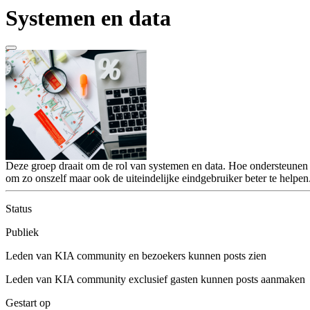
Systemen en data
Deze groep draait om de rol van systemen en data. Hoe ondersteunen 
om zo onszelf maar ook de uiteindelijke eindgebruiker beter te helpen
Status
Publiek
Leden van KIA community en bezoekers kunnen posts zien
Leden van KIA community exclusief gasten kunnen posts aanmaken
Gestart op