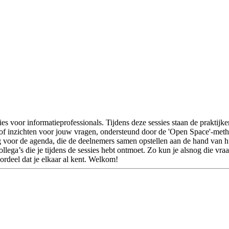
s voor informatieprofessionals. Tijdens deze sessies staan de praktijk
of inzichten voor jouw vragen, ondersteund door de 'Open Space'-meth
ing voor de agenda, die de deelnemers samen opstellen aan de hand va
ga’s die je tijdens de sessies hebt ontmoet. Zo kun je alsnog die vraag 
oordeel dat je elkaar al kent. Welkom!