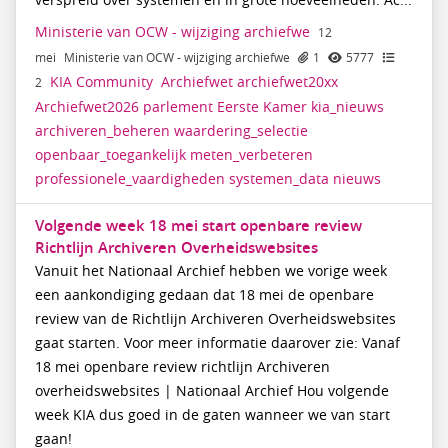
verspreid over systemen en in grote hoeveelheden. Ac...
Ministerie van OCW - wijziging archiefwe
12
mei
Ministerie van OCW - wijziging archiefwe
1
5777
KIA Community
Archiefwet
archiefwet20xx
2
Archiefwet2026
parlement
Eerste
Kamer
kia_nieuws
archiveren_beheren
waardering_selectie
openbaar_toegankelijk
meten_verbeteren
professionele_vaardigheden
systemen_data
nieuws
Volgende week 18 mei start openbare review
Richtlijn Archiveren Overheidswebsites
Vanuit het Nationaal Archief hebben we vorige week
een aankondiging gedaan dat 18 mei de openbare
review van de Richtlijn Archiveren Overheidswebsites
gaat starten. Voor meer informatie daarover zie: Vanaf
18 mei openbare review richtlijn Archiveren
overheidswebsites | Nationaal Archief Hou volgende
week KIA dus goed in de gaten wanneer we van start
gaan!