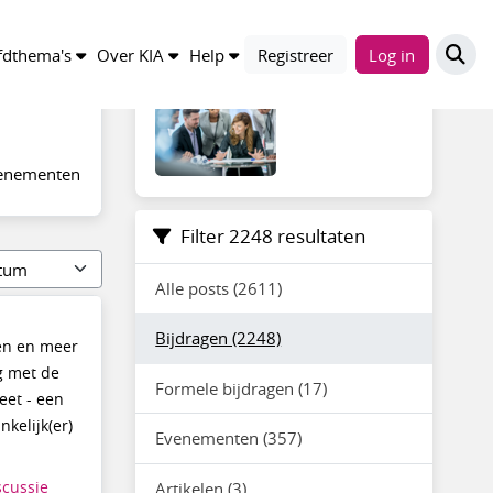
KIA Community
dthema's
Over KIA
Help
Registreer
Log in
venementen
Filter 2248 resultaten
Alle posts (2611)
Bijdragen (2248)
len en meer
g met de
Formele bijdragen (17)
eet - een
kelijk(er)
Evenementen (357)
scussie
Artikelen (3)