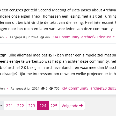
o een congres getiteld Second Meeting of Data Bases about Archiva
ndere onze eigen Theo Thomassen een lezing, met als titel Turning
aan dit bericht vind je de tekst van die lezing. Heel interessant!E
ngen naar het doen en laten van twee leden van deze community... 
KIA Community
archief20
discussie
Ven
·
Aangepast jun 2024
492
 zijn jullie allemaal mee bezig? Ik ben maar een simpele ziel met s
 eens eentje te werken.Zo was het plan achter deze community, het
b of archief 2.0 bezig is in archievenland... en waarmee dan.Missc
draadje? Lijkt me interessant om te weten welke projecten er in h
KIA Community
archief20
disc
 Ven
·
Aangepast jun 2024
5
755
221
222
223
224
225
Volgende