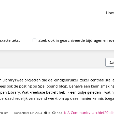
 groep
Agenda
van de groep
Hoof
exacte tekst
Zoek ook in gearchiveerde bijdragen en e
 LibraryTwee projecten die de 'eindgebruiker' zeker centraal stel
ees ook de posting op Spellbound blog). Behalve een kennismakin
en Library. Wat Freebase betreft heb ik een tijdje geleden - wat h
inderdaad redelijk verslavend werkt om op deze manier kennis toegan
KIA Community
archief20
di
ruiker
·
Aangepast jun 2024
5
553