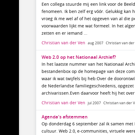
Een collega stuurde mij een link voor de Beeld
fenomeen. Ik ben zelf erg vóór. Gelukkig kan 
vroeg ik me wel af of het opgeven van al die 
voorwaarden lijkt me wat formeel. In het algem
zetten en er iemand ...
Christian van der Ven
aug 2007
Christian van der
Web 2.0 op het Nationaal Archief?
In het laatste nummer van het Nationaal Arch
bestandenbox op de homepage van deze commun
waar ik wat twijfels bij heb:Over de doorontwi
de Nederlandse familiegeschiedenis, opgezet
archivarissen.Even daarvoor heeft hij het over.
Christian van der Ven
jul 2007
Christian van der 
Agenda's afstemmen
Op donderdag 6 september zal ik samen met 
cultuur. Web 2.0, e-communities, virtuele were