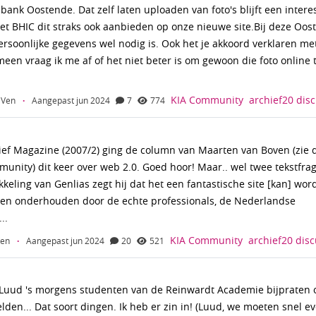
bank Oostende. Dat zelf laten uploaden van foto's blijft een intere
het BHIC dit straks ook aanbieden op onze nieuwe site.Bij deze Oos
persoonlijke gegevens wel nodig is. Ook het je akkoord verklaren me
een vraag ik me af of het niet beter is om gewoon die foto online 
KIA Community
archief20
disc
 Ven
·
Aangepast jun 2024
7
774
ief Magazine (2007/2) ging de column van Maarten van Boven (zie 
ity) dit keer over web 2.0. Goed hoor! Maar.. wel twee tekstfr
kkeling van Genlias zegt hij dat het een fantastische site [kan] wo
 en onderhouden door de echte professionals, de Nederlandse
..
KIA Community
archief20
disc
Ven
·
Aangepast jun 2024
20
521
Luud 's morgens studenten van de Reinwardt Academie bijpraten o
lden... Dat soort dingen. Ik heb er zin in! (Luud, we moeten snel ev