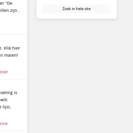
ver "De
Zoek in hele site
len zijn...
 Klik hier
 en maten!
ssie
oeling is
wilt
lijst,
ssie