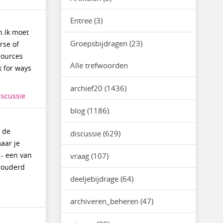
Entree (3)
n.Ik moet
Groepsbijdragen (23)
rse of
sources
Alle trefwoorden
k for ways
archief20 (1436)
iscussie
blog (1186)
n de
discussie (629)
aar je
 - een van
vraag (107)
erouderd
deeljebijdrage (64)
g
archiveren_beheren (47)