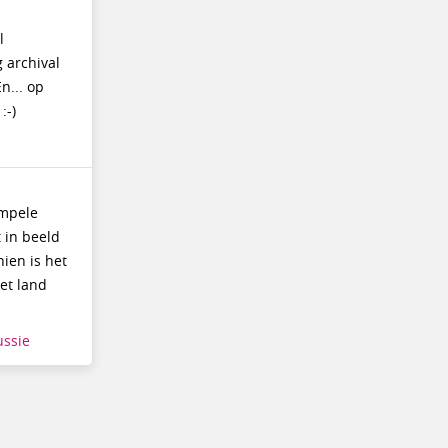
l
 archival
n... op
:-)
impele
 in beeld
hien is het
et land
ussie