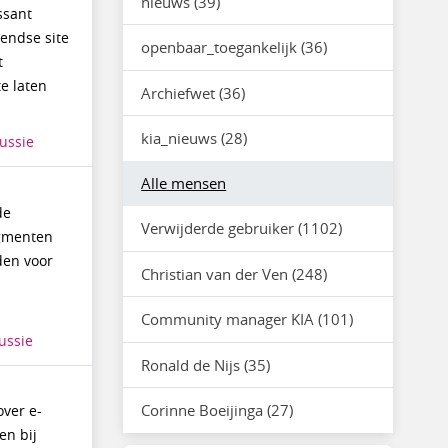
nieuws (39)
ssant
tendse site
openbaar_toegankelijk (36)
t
te laten
Archiefwet (36)
kia_nieuws (28)
ussie
Alle mensen
de
Verwijderde gebruiker (1102)
agmenten
rden voor
Christian van der Ven (248)
Community manager KIA (101)
ussie
Ronald de Nijs (35)
Corinne Boeijinga (27)
ver e-
en bij