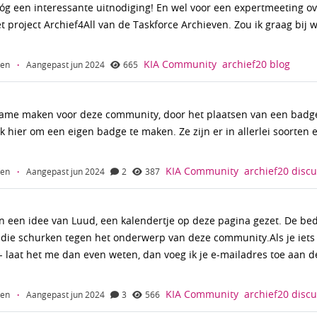
nóg een interessante uitnodiging! En wel voor een expertmeeting o
project Archief4All van de Taskforce Archieven. Zou ik graag bij wil
KIA Community
archief20
blog
Ven
·
Aangepast jun 2024
665
clame maken voor deze community, door het plaatsen van een badge.
k hier om een eigen badge te maken. Ze zijn er in allerlei soorten
KIA Community
archief20
discu
Ven
·
Aangepast jun 2024
2
387
van een idee van Luud, een kalendertje op deze pagina gezet. De bed
 die schurken tegen het onderwerp van deze community.Als je iets 
- laat het me dan even weten, dan voeg ik je e-mailadres toe aan de 
KIA Community
archief20
discu
Ven
·
Aangepast jun 2024
3
566