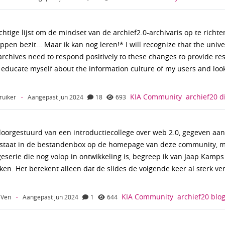
chtige lijst om de mindset van de archief2.0-archivaris op te richte
pen bezit... Maar ik kan nog leren!* I will recognize that the unive
 archives need to respond positively to these changes to provide re
l educate myself about the information culture of my users and loo
KIA Community
archief20
d
ruiker
·
Aangepast jun 2024
18
693
oorgestuurd van een introductiecollege over web 2.0, gegeven aa
 staat in de bestandenbox op de homepage van deze community, m
geserie die nog volop in ontwikkeling is, begreep ik van Jaap Kamps
en. Het betekent alleen dat de slides de volgende keer al sterk v
KIA Community
archief20
blo
 Ven
·
Aangepast jun 2024
1
644