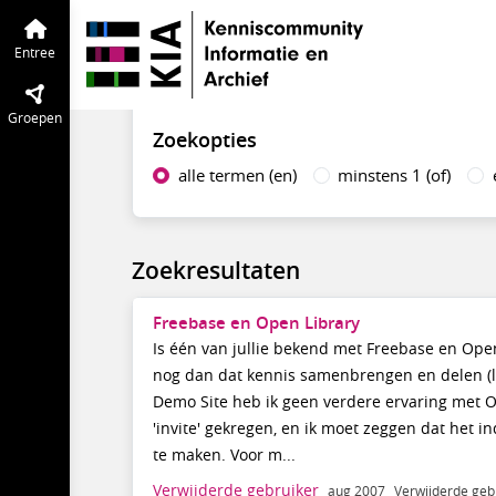
KIA Community
Entree
Tijdlijn
van de
Zoek op inhoud
Entree
Groepen
Zoekopties
alle termen (en)
minstens 1 (of)
Zoekresultaten
Freebase en Open Library
Is één van jullie bekend met Freebase en Open
nog dan dat kennis samenbrengen en delen (l
Demo Site heb ik geen verdere ervaring met Op
'invite' gekregen, en ik moet zeggen dat het 
te maken. Voor m...
Verwijderde gebruiker
aug 2007
Verwijderde geb