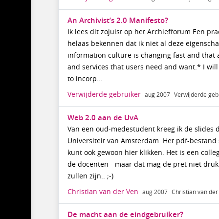
An Archivist’s 2.0 Manifesto?
Ik lees dit zojuist op het Archiefforum.Een pra
helaas bekennen dat ik niet al deze eigenschap
information culture is changing fast and that
and services that users need and want.* I wil
to incorp...
Verwijderde gebruiker
aug 2007
Verwijderde geb
Web 2.0 aan de UvA
Van een oud-medestudent kreeg ik de slides d
Universiteit van Amsterdam. Het pdf-bestand
kunt ook gewoon hier klikken. Het is een colle
de docenten - maar dat mag de pret niet drukk
zullen zijn.. ;-)
Christian van der Ven
aug 2007
Christian van der
De macht aan de eindgebruiker?