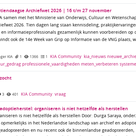
tiendaagse Archiefwet 2026 | 16 t/m 27 november
IA samen met het Ministerie van Onderwijs, Cultuur en Wetenscha
fwet 2026. Tien dagen lang staan kennisdeling, praktijkervaring
f- en informatieprofessionals gezamenlijk kunnen voorbereiden op 
g vindt ook de 14e Week van Grip op Informatie van de VNG plaats,
KIA Community
kia_nieuws
nieuwe_archi
ger KIA
1
1366
1
uur_gedrag
professionele_vaardigheden
meten_verbeteren
system
ezocht
KIA Community
vraag
3
401
adoptieherstel: organiseren is niet hetzelfde als herstellen
ganiseren is niet hetzelfde als herstellen Door: Durga Saraya, onde
ets opmerkelijks in het Nederlandse landschap van archief en adopti
 geadopteerden en nu recent ook de binnenlandse geadopteerden,