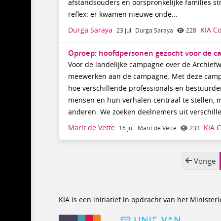
afstandsouders en oorspronkelijke families s
reflex: er kwamen nieuwe onde...
Durga Saraya
KIA C
23 jul
Durga Saraya
228
Oproep: hoofdpersonen gezocht voor de c
Voor de landelijke campagne over de Archiefw
meewerken aan de campagne. Met deze campag
hoe verschillende professionals en bestuurd
mensen en hun verhalen centraal te stellen,
anderen. We zoeken deelnemers uit verschille
Marit de Vette
KIA 
16 jul
Marit de Vette
233
Vorige
KIA is een initiatief in opdracht van het Minist