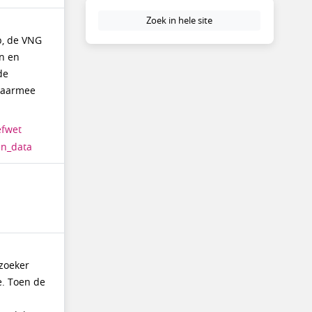
Zoek in hele site
p, de VNG
en en
de
 waarmee
efwet
en_data
rzoeker
e. Toen de