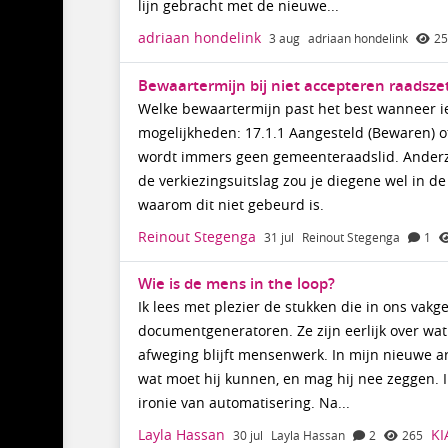
lijn gebracht met de nieuwe...
adriaan hondelink
3 aug
adriaan hondelink
2
Bewaartermijn bij niet accepteren raadsze
Welke bewaartermijn past het best wanneer i
mogelijkheden: 17.1.1 Aangesteld (Bewaren) of
wordt immers geen gemeenteraadslid. Anderzijd
de verkiezingsuitslag zou je diegene wel in d
waarom dit niet gebeurd is.
Reinout Stegenga
31 jul
Reinout Stegenga
1
Wie is de mens in the loop?
Ik lees met plezier de stukken die in ons vakg
documentgeneratoren. Ze zijn eerlijk over wat 
afweging blijft mensenwerk. In mijn nieuwe arti
wat moet hij kunnen, en mag hij nee zeggen. 
ironie van automatisering. Na...
Layla Hassan
KI
30 jul
Layla Hassan
2
265