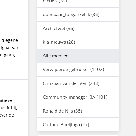
nieuws (39)
openbaar_toegankelijk (36)
Archiefwet (36)
: diegene
kia_nieuws (28)
itgaat van
en gaan,
Alle mensen
Verwijderde gebruiker (1102)
Christian van der Ven (248)
Community manager KIA (101)
itieve
eeft hij,
Ronald de Nijs (35)
over de
Corinne Boeijinga (27)