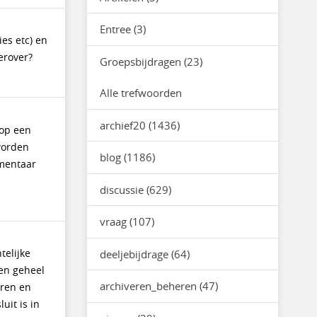
Entree (3)
es etc) en
erover?
Groepsbijdragen (23)
Alle trefwoorden
archief20 (1436)
 op een
worden
blog (1186)
mmentaar
discussie (629)
vraag (107)
deeljebijdrage (64)
telijke
Een geheel
archiveren_beheren (47)
oren en
uit is in