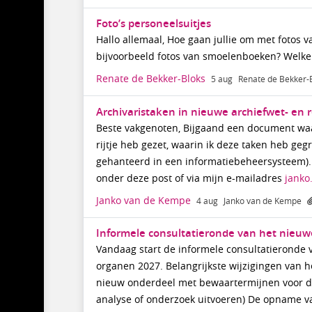
Foto’s personeelsuitjes
Hallo allemaal, Hoe gaan jullie om met fotos 
bijvoorbeeld fotos van smoelenboeken? Welke 
Renate de Bekker-Bloks
5 aug
Renate de Bekker-
Archivaristaken in nieuwe archiefwet- en 
Beste vakgenoten, Bijgaand een document waar
rijtje heb gezet, waarin ik deze taken heb g
gehanteerd in een informatiebeheersysteem).
onder deze post of via mijn e-mailadres
janko
Janko van de Kempe
4 aug
Janko van de Kempe
Informele consultatieronde van het nieuw
Vandaag start de informele consultatieronde 
organen 2027. Belangrijkste wijzigingen van he
nieuw onderdeel met bewaartermijnen voor d
analyse of onderzoek uitvoeren) De opname va