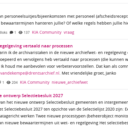
van personeelsuitjes/bijeenkomsten met personeel (afscheidsrecepti
bewaartermijnen hanteren jullie? Of welke regels hebben jullie hi
KIA Community
vraag
Bloks
1
137
regelgeving vertaald naar processen
in ik de archivaristaken in de nieuwe archiefwet- en regelgeving
egroepeerd en vervolgens heb vertaald naar processen (die kunnen 
 Ik houd me aanbevolen voor verbetervoorstellen. Dat kan als co
.vandekempe@drentsarchief.nl
. Met vriendelijke groet, Janko
KIA Community
nieuwe_archiefwet
1
204
e ontwerp Selectiebesluit 2027
van het nieuwe ontwerp Selectiebesluit gemeenten en intergemeen
t Selectiebesluit 2027 ten opzichte van de Selectielijst 2020 zijn: 
atagericht werken Twee nieuwe procestypen (beheerobject monit
n nieuwe bewaartermijnen uit wet- en regelgeving Het selectiebesl