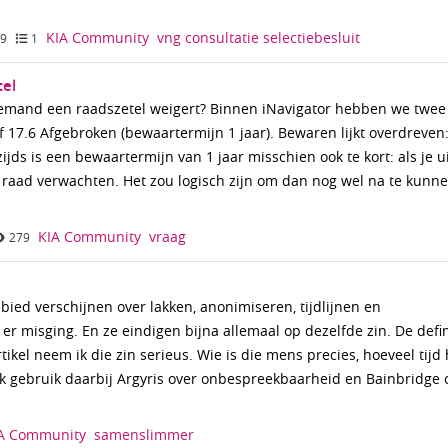
KIA Community
vng
consultatie
selectiebesluit
59
1
tel
emand een raadszetel weigert? Binnen iNavigator hebben we twee
 17.6 Afgebroken (bewaartermijn 1 jaar). Bewaren lijkt overdreven
s is een bewaartermijn van 1 jaar misschien ook te kort: als je u
e raad verwachten. Het zou logisch zijn om dan nog wel na te kunn
KIA Community
vraag
279
ebied verschijnen over lakken, anonimiseren, tijdlijnen en
er misging. En ze eindigen bijna allemaal op dezelfde zin. De defin
kel neem ik die zin serieus. Wie is die mens precies, hoeveel tijd h
Ik gebruik daarbij Argyris over onbespreekbaarheid en Bainbridge 
A Community
samenslimmer