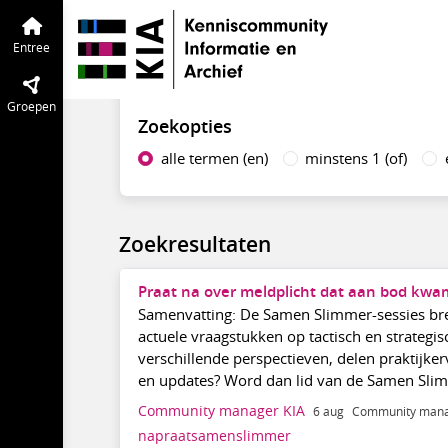
KIA Community
Entree
Tijdlijn
van de
Zoek op inhoud
Entree
Groepen
Zoekopties
alle termen (en)
minstens 1 (of)
Zoekresultaten
Praat na over meldplicht dat aan bod kwam
Samenvatting: De Samen Slimmer-sessies bre
actuele vraagstukken op tactisch en strategi
verschillende perspectieven, delen praktijker
en updates? Word dan lid van de Samen Sli
Community manager KIA
6 aug
Community mana
napraatsamenslimmer