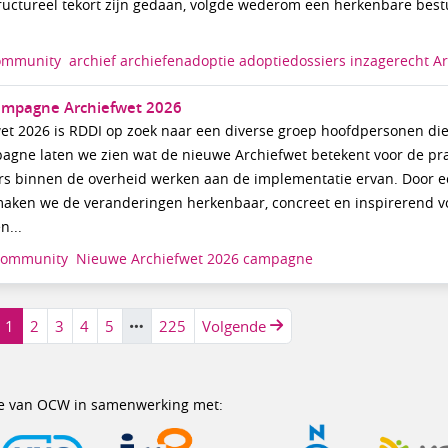
tructureel tekort zijn gedaan, volgde wederom een herkenbare best
ommunity
archief
archiefenadoptie
adoptiedossiers
inzagerecht
Ar
ampagne Archiefwet 2026
et 2026 is RDDI op zoek naar een diverse groep hoofdpersonen die
ne laten we zien wat de nieuwe Archiefwet betekent voor de pra
ers binnen de overheid werken aan de implementatie ervan. Door e
 maken we de veranderingen herkenbaar, concreet en inspirerend v
n...
Community
Nieuwe
Archiefwet
2026
campagne
1
2
3
4
5
225
Volgende
erie van OCW in samenwerking met: