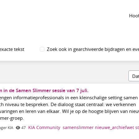
 groep
Agenda
van de groep
Hoof
exacte tekst
Zoek ook in gearchiveerde bijdragen en e
 in de Samen Slimmer sessie van 7 juli.
ngen informatieprofessionals in een kleinschalige setting same
sch niveau te bespreken. De dialoog staat centraal: we verkennen
varingen en leren van elkaar. Wil je op de hoogte blijven van nie
mmer-groep.
KIA Community
samenslimmer
nieuwe_archiefwet
s
ger KIA
47