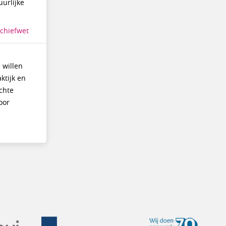
uurlijke
chiefwet
 willen
ktijk en
chte
oor