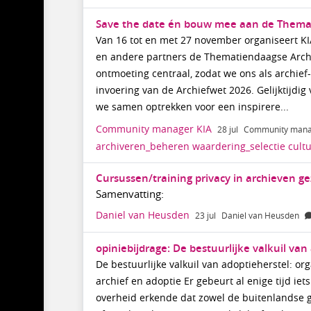
Save the date én bouw mee aan de Thema
Van 16 tot en met 27 november organiseert K
en andere partners de Thematiendaagse Archie
ontmoeting centraal, zodat we ons als archie
invoering van de Archiefwet 2026. Gelijktijdi
we samen optrekken voor een inspirere...
Community manager KIA
28 jul
Community mana
archiveren_beheren
waardering_selectie
cult
Cursussen/training privacy in archieven g
Samenvatting:
Daniel van Heusden
23 jul
Daniel van Heusden
opiniebijdrage: De bestuurlijke valkuil van 
De bestuurlijke valkuil van adoptieherstel: or
archief en adoptie Er gebeurt al enige tijd i
overheid erkende dat zowel de buitenlandse