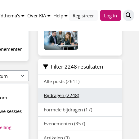
KIA Community
dthema's
Over KIA
Help
Registreer
Log in
venementen
Filter 2248 resultaten
Alle posts (2611)
Bijdragen (2248)
n om
Formele bijdragen (17)
uwe sessies
Evenementen (357)
telling
Artikelen (3)